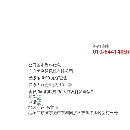
咨询热线
010-64414097
公司基本资料信息
广东恒利通风机有限公司
已缴纳
0.00
元保证金
联系人
刘先生(先生)
会员
[
当前离线
]
[加为商友]
[发送信件]
邮件
电话
地区
广东-东莞市
地址
广东省东莞市东城同沙科技园等水岭新村一号