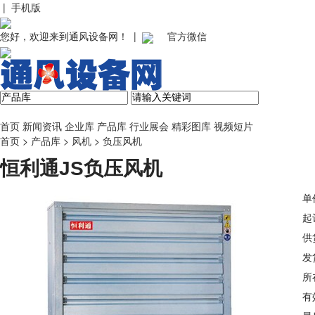
|
手机版
您好，欢迎来到通风设备网！ |
官方微信
首页
新闻资讯
企业库
产品库
行业展会
精彩图库
视频短片
首页
>
产品库
>
风机
>
负压风机
恒利通JS负压风机
单
起
供
发
所
有