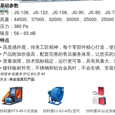
基础参数
型号：JS-138、JS-122、JS-106、JS-90、JS-80、JS-7
风量：44500、37000、32000、30000、25000、25000
压力：380 Pa
噪音：58～65 dB
特点
• 高质感外观，传承工匠精神，每个零部件精心打造，使
• 产品附加价值高，配套完善的售后服务体系，让您买
• 质量保障，技术指标稳定，运行更可靠，具有风量大
• 镀锌板材外壳，不锈钢和铝合金风叶，不会生锈、安装
举报
0
收藏
0
评论
0
分享
41
更多
>
本企业其它产品
恒利通HT3-48-C式高效
恒利通11-62-A式L型可
恒利通3C认证排