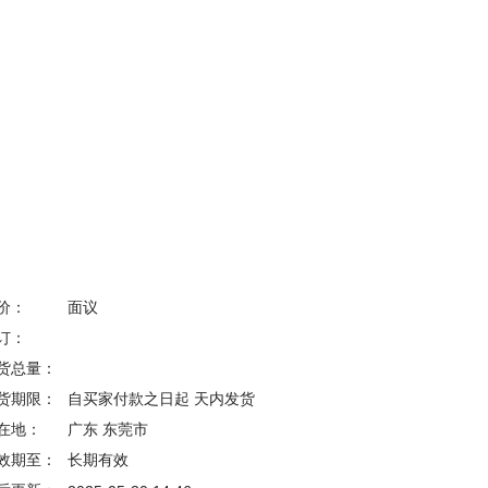
价：
面议
订：
货总量：
货期限：
自买家付款之日起
天内发货
在地：
广东 东莞市
效期至：
长期有效